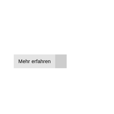
Anforderungen passt - und können Ihnen att
Konditionen vermitteln.
In drei Schritten zum neuen Bike:
Lieblings-Bike aussuchen
Vertrag abschließen
Abholen und Spaß haben
Mehr erfahren