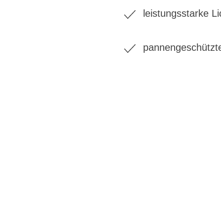
leistungsstarke L
pannengeschützt
BIKE-LEASIN
EINFACH UND PREISGÜNSTIG ZUM NEU
Wir beraten Sie gerne welches Bike zu Ihre